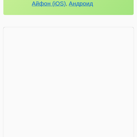
Айфон (iOS)
,
Андроид