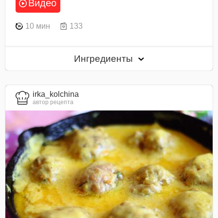
Видео
10 мин
133
Ингредиенты
irka_kolchina
автор рецепта