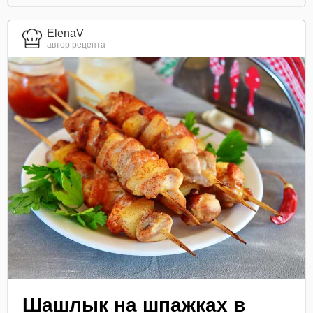
ElenaV
автор рецепта
Шашлык на шпажках в