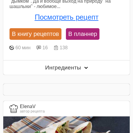
"дымком". Да и вообще выход на природу "на
шашлыки" - любимое...
Посмотреть рецепт
В книгу рецептов
В планнер
60 мин
16
138
Ингредиенты
ElenaV
автор рецепта