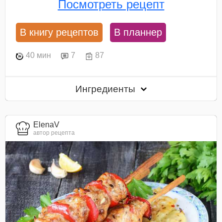
Посмотреть рецепт
В книгу рецептов
В планнер
40 мин
7
87
Ингредиенты
ElenaV
автор рецепта