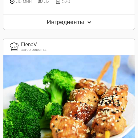
30 мин
32
520
Ингредиенты
ElenaV
автор рецепта