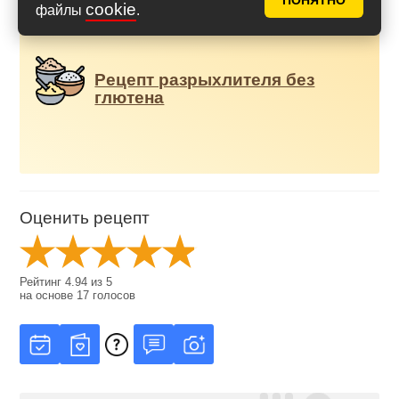
ПОНЯТНО
cookie
файлы
.
Дополнения к рецепту
Рецепт разрыхлителя без
глютена
Оценить рецепт
Рейтинг
4.94
из
5
на основе
17
голосов