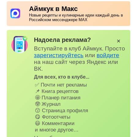
Аймкук в Макс
Новые рецепты и кулинарные идеи каждый день в
Российском мессенджере MAX
Надоела реклама?
✕
Вступайте в клуб Аймкук. Просто
зарегистируйтесь
или
войдите
на наш сайт через Яндекс или
ВК.
Для всех, кто в клубе...
✅ Почти нет рекламы
📌 Книга рецептов
🤩 Планер питания
🤓 Журнал
😗 Страница профиля
😋 Фотоотчеты
😃 Комментарии
и многое другое…