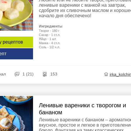
ленивые вареники с манкой на завтрак,
сдобрите их сливочным маслом и хороше
начало дня обеспечено!
Ингредиенты
Творог - 180 г
Сахар - 1 ст.л.
Яйцо - 1 шт.
у рецептов
Манка - 4 ст.л.
Соль - 1/2 ч.л.
епт
кал
1 (21)
153
irka_kolchi
Ленивые вареники с творогом и
бананом
Ленивые вареники с бананом – ароматно
вкусное, простое и легкое в приготовлени
блюдо. Фантазия на тему классических