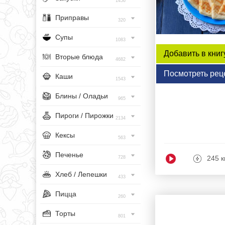
1456
Приправы
320
Супы
1083
Добавить в книг
Вторые блюда
4682
Посмотреть рец
Каши
1543
Блины / Оладьи
965
Пироги / Пирожки
2134
Кексы
563
Печенье
245 к
728
Хлеб / Лепешки
433
Пицца
260
Торты
801