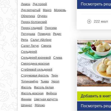
Посмотреть рец
Лимон
Лук порей
Лук репчатый
Манго
Морковь
Облепиха
Огурец
222 ккал
Перец болгарский
Перец сладкий
Персики
Петрушка
Помидор
Редис
Репа
Салат Айсберг
Салат Латук
Свекла
Сельдерей
Сельдерей корневой
Слива
Смородина красная
Стеблевой сельдерей
Стручковая фасоль
Терн
Топинамбур
Тыква
Укроп
Фасоль
Фасоль белая
Фасоль красная
Фейхоа
Добавить в книг
Финики
Цветная капуста
Шпинат
Яблоко
Посмотреть рец