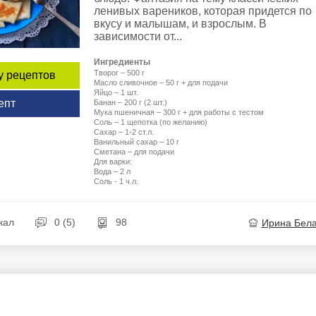
ленивых вареников, которая придется по
вкусу и малышам, и взрослым. В
зависимости от...
Ингредиенты
Творог – 500 г
у рецептов
Масло сливочное – 50 г + для подачи
Яйцо – 1 шт.
епт
Банан – 200 г (2 шт.)
Мука пшеничная – 300 г + для работы с тестом
Соль – 1 щепотка (по желанию)
Сахар – 1-2 ст.л.
Ванильный сахар – 10 г
Сметана – для подачи
Для варки:
Вода – 2 л
Соль - 1 ч.л.
кал
0 (5)
98
Ирина Бел