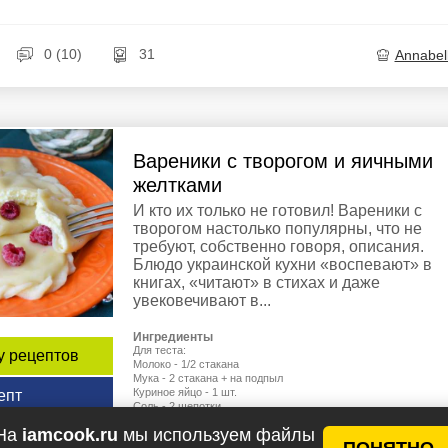
0 (10)
31
Annabel
Вареники с творогом и яичными
желтками
И кто их только не готовил! Вареники с
творогом настолько популярны, что не
требуют, собственно говоря, описания.
Блюдо украинской кухни «воспевают» в
книгах, «читают» в стихах и даже
увековечивают в...
Ингредиенты
Для теста:
у рецептов
Молоко - 1/2 стакана
Мука - 2 стакана + на подпыл
Куриное яйцо - 1 шт.
епт
Соль - 2 щепотки
Для начинки:
На
iamcook.ru
мы используем файлы
Деревенский (жирный) творог - 300 г
ПОНЯТНО