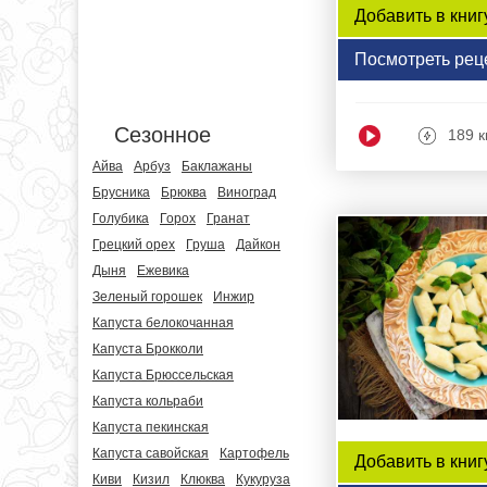
Добавить в книг
Посмотреть рец
Сезонное
189 к
Айва
Арбуз
Баклажаны
Брусника
Брюква
Виноград
Голубика
Горох
Гранат
Грецкий орех
Груша
Дайкон
Дыня
Ежевика
Зеленый горошек
Инжир
Капуста белокочанная
Капуста Брокколи
Капуста Брюссельская
Капуста кольраби
Капуста пекинская
Капуста савойская
Картофель
Добавить в книг
Киви
Кизил
Клюква
Кукуруза