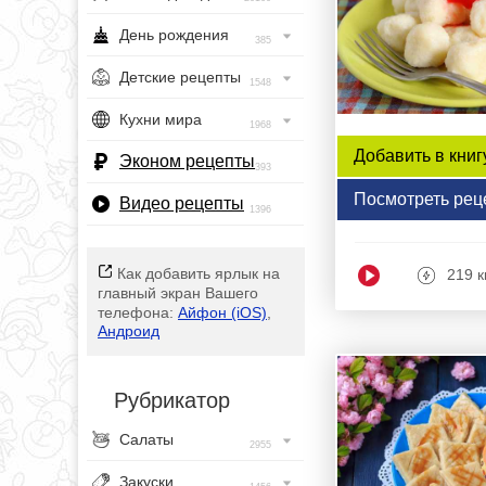
День рождения
385
Детские рецепты
1548
Кухни мира
1968
Добавить в книг
Эконом рецепты
393
Посмотреть рец
Видео рецепты
1396
Как добавить ярлык на
219 к
главный экран Вашего
телефона:
Айфон (iOS)
,
Андроид
Рубрикатор
Салаты
2955
Закуски