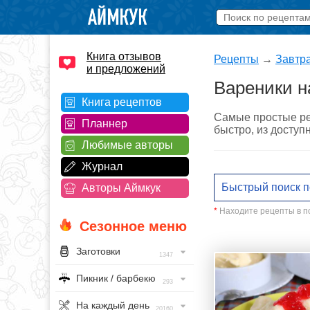
Книга отзывов
Рецепты
→
Завтра
и предложений
Вареники н
Книга рецептов
Самые простые рец
Планнер
быстро, из доступ
Любимые авторы
Журнал
Авторы Аймкук
*
Находите рецепты в по
Сезонное меню
Заготовки
1347
Пикник / барбекю
293
На каждый день
20160