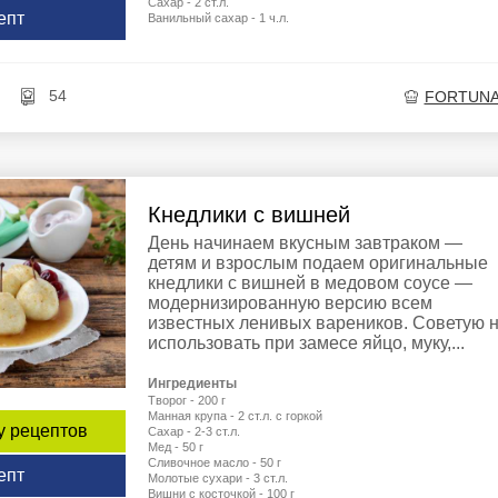
Сахар - 2 ст.л.
епт
Ванильный сахар - 1 ч.л.
54
FORTUNA
Кнедлики с вишней
День начинаем вкусным завтраком —
детям и взрослым подаем оригинальные
кнедлики с вишней в медовом соусе —
модернизированную версию всем
известных ленивых вареников. Советую 
использовать при замесе яйцо, муку,...
Ингредиенты
Творог - 200 г
Манная крупа - 2 ст.л. с горкой
у рецептов
Сахар - 2-3 ст.л.
Мед - 50 г
Сливочное масло - 50 г
епт
Молотые сухари - 3 ст.л.
Вишни с косточкой - 100 г