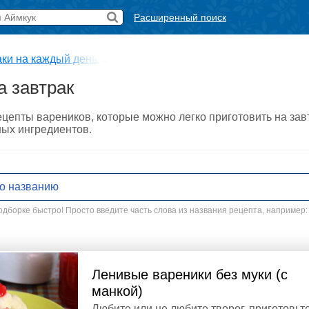
Расширенный поиск
ки на каждый день
→
а завтрак
епты вареников, которые можно легко приготовить на завт
ных ингредиентов.
дборке быстро! Просто введите часть слова из названия рецепта, например:
Ленивые вареники без муки (с
манкой)
Любите или не любите творог, приготовьт