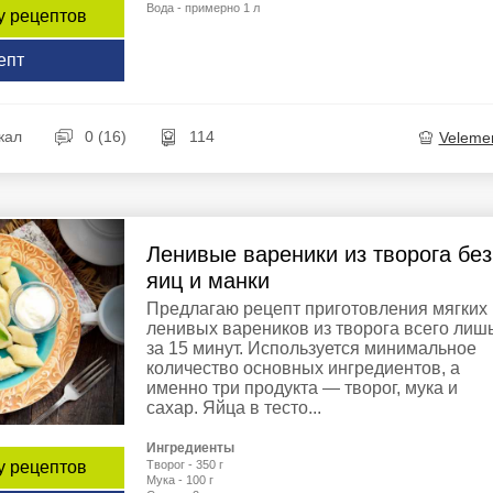
Вода - примерно 1 л
у рецептов
епт
кал
0 (16)
114
Veleme
Ленивые вареники из творога без
яиц и манки
Предлагаю рецепт приготовления мягких
ленивых вареников из творога всего лиш
за 15 минут. Используется минимальное
количество основных ингредиентов, а
именно три продукта — творог, мука и
сахар. Яйца в тесто...
Ингредиенты
Творог - 350 г
у рецептов
Мука - 100 г