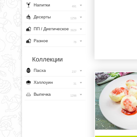
Напитки
491
Десерты
1256
ПП / Диетическое
3929
Разное
76
Коллекции
Пасха
237
Хэллоуин
31
Выпечка
1296