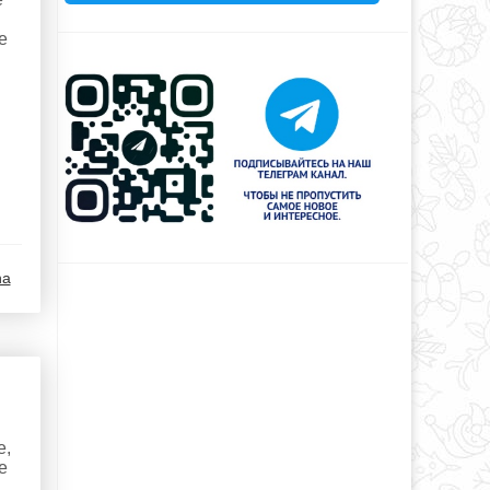
е
na
е,
е