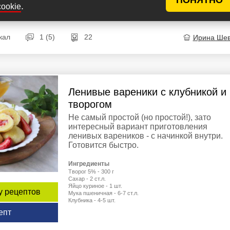
Куриный желток - 1 шт.
.
cookie
Сахар - 3 ч.л.
кал
1 (5)
22
Ирина Ше
Ленивые вареники с клубникой и
творогом
Не самый простой (но простой!), зато
интересный вариант приготовления
ленивых вареников - с начинкой внутри.
Готовится быстро.
Ингредиенты
Творог 5% - 300 г
Сахар - 2 ст.л.
Яйцо куриное - 1 шт.
у рецептов
Мука пшеничная - 6-7 ст.л.
Клубника - 4-5 шт.
епт