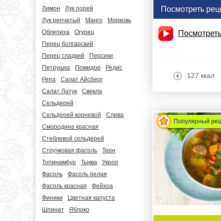
Посмотреть рец
Лимон
Лук порей
Лук репчатый
Манго
Морковь
Облепиха
Огурец
Посмотреть
Перец болгарский
Перец сладкий
Персики
Петрушка
Помидор
Редис
127 ккал
Репа
Салат Айсберг
Салат Латук
Свекла
Сельдерей
Сельдерей корневой
Слива
Популярный ре
Смородина красная
Стеблевой сельдерей
Стручковая фасоль
Терн
Топинамбур
Тыква
Укроп
Фасоль
Фасоль белая
Фасоль красная
Фейхоа
Финики
Цветная капуста
Шпинат
Яблоко