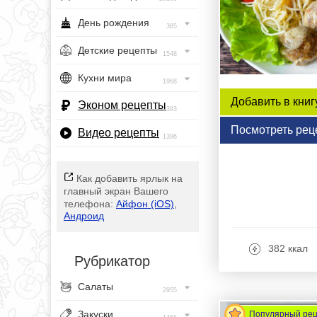
День рождения
385
Детские рецепты
1548
Кухни мира
1968
Добавить в книг
Эконом рецепты
393
Посмотреть рец
Видео рецепты
1396
Как добавить ярлык на
главный экран Вашего
телефона:
Айфон (iOS)
,
Андроид
382 ккал
Рубрикатор
Салаты
2955
Закуски
Популярный ре