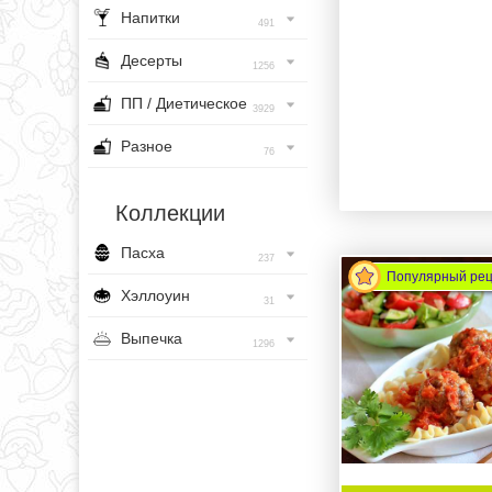
Напитки
491
Десерты
1256
ПП / Диетическое
3929
Разное
76
Коллекции
Пасха
237
Популярный ре
Хэллоуин
31
Выпечка
1296