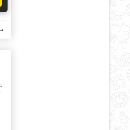
ка
,
,