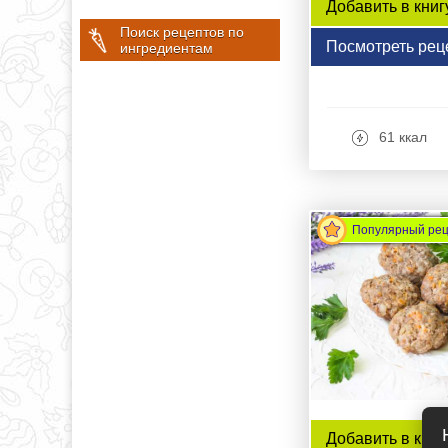
Добавить в книг
Поиск рецептов по
Посмотреть рец
ингредиентам
61 ккал
Популярный ре
Добавить в книг