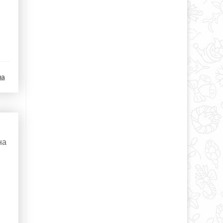
ша
на