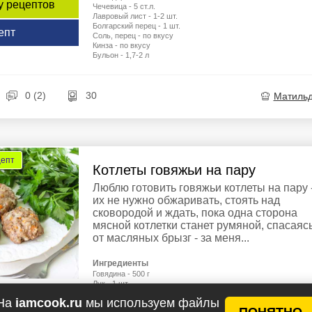
у рецептов
Чечевица - 5 ст.л.
Лавровый лист - 1-2 шт.
Болгарский перец - 1 шт.
епт
Соль, перец - по вкусу
Кинза - по вкусу
Бульон - 1,7-2 л
0 (2)
30
Матиль
цепт
Котлеты говяжьи на пару
Люблю готовить говяжьи котлеты на пару 
их не нужно обжаривать, стоять над
сковородой и ждать, пока одна сторона
мясной котлетки станет румяной, спасаяс
от масляных брызг - за меня...
Ингредиенты
Говядина - 500 г
Лук - 1 шт.
Морковь - 1 шт.
На
iamcook.ru
мы используем файлы
Сало свиное - 100 г
у рецептов
ПОНЯТНО