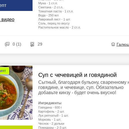
Мука - 1 ст.л.
епт
Сметана - 2 ст.л.
Томатная паста - 1 ст.л.
Вода - 250 мл
 видео
Лавровый лист - 1 шт.
Соль, перец по вкусу
Растительное масло - 2 ст.л.
0 (1)
29
Галю
цепт
Суп с чечевицей и говядиной
Сытный, благодаря бульону, сваренному 
говядине, и чечевице, суп. Обязательно
добавьте кинзу - будет очень вкусно!
Ингредиенты
Говядина - 600 г
Картофель - 2 шт.
Лук репчатый - 1 шт.
Морковь - 1 шт.
Чеснок - 2 дольки
Помидоры - 2-3 шт.