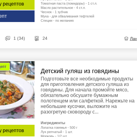
у рецептов
Томатная паста (помидоры) - 1 ст.л.
Масло растительное - 4 ст.л.
Чеснок - 1 зубчик
епт
Мука - для обваливания тефтелей
Специи - по желанию
1 (34)
24
Ла
цепт
Детский гуляш из говядины
Подготовьте все необходимые продукты
для приготовления детского гуляша из
говядины. Для начала промойте мясо,
обязательно обсушите бумажным
полотенцем или салфеткой. Нарежьте на
небольшие кусочки, выложите на
разогретую сковороду с...
Ингредиенты
Лопатка говяжья - 500 г
у рецептов
Лук репчатый - 1 шт.
Морковь - 1/2 шт.