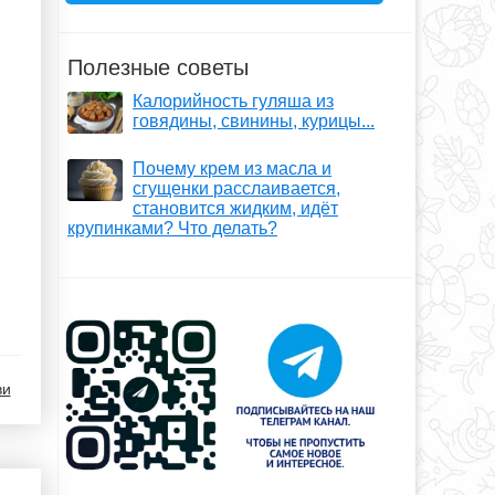
Полезные советы
.
Калорийность гуляша из
говядины, свинины, курицы...
Почему крем из масла и
сгущенки расслаивается,
становится жидким, идёт
крупинками? Что делать?
ви