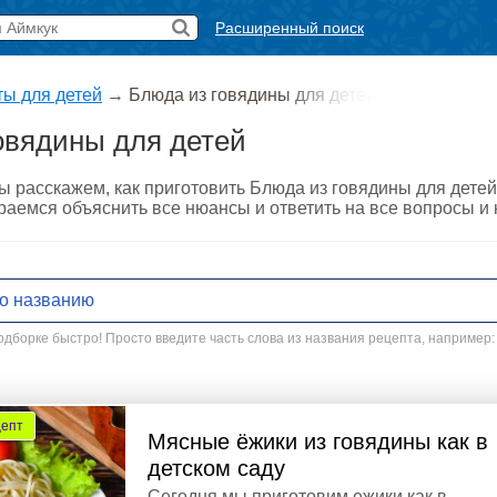
Расширенный поиск
ты для детей
→
Блюда из говядины для детей
овядины для детей
ы расскажем, как приготовить Блюда из говядины для дете
араемся объяснить все нюансы и ответить на все вопросы и
дборке быстро! Просто введите часть слова из названия рецепта, например:
цепт
Мясные ёжики из говядины как в
детском саду
Сегодня мы приготовим ежики как в