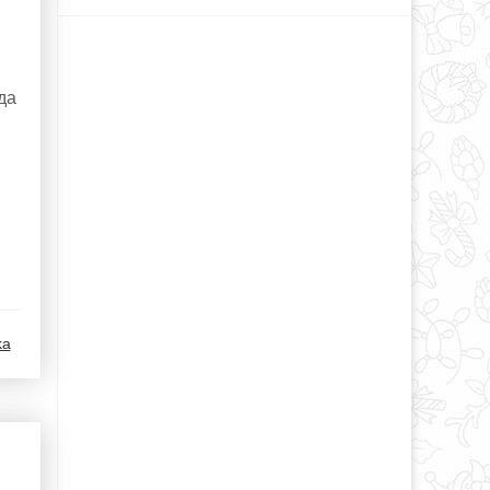
да
ka