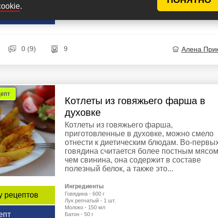
Соль - по вкусу
.
cookie
Молотый черный перец - по вкусу
епт
0 (9)
9
Алена При
цепт
Котлеты из говяжьего фарша в
духовке
Котлеты из говяжьего фарша,
приготовленные в духовке, можно смело
отнести к диетическим блюдам. Во-первых
говядина считается более постным мясом
чем свинина, она содержит в составе
полезный белок, а также это...
Ингредиенты
Говядина - 600 г
у рецептов
Лук репчатый - 1 шт.
Молоко - 150 мл
епт
Батон - 50 г