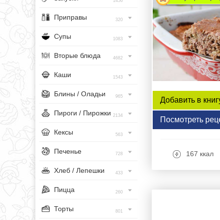
1456
Приправы
320
Супы
1083
Вторые блюда
4682
Каши
1543
Блины / Оладьи
965
Добавить в книг
Пироги / Пирожки
2134
Посмотреть рец
Кексы
563
Печенье
167 ккал
728
Хлеб / Лепешки
433
Пицца
260
Торты
801