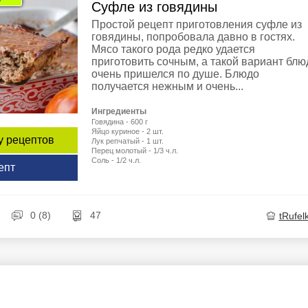
Суфле из говядины
Простой рецепт приготовления суфле из
говядины, попробовала давно в гостях.
Мясо такого рода редко удается
приготовить сочным, а такой вариант блю
очень пришелся по душе. Блюдо
получается нежным и очень...
Ингредиенты
Говядина - 600 г
Яйцо куриное - 2 шт.
у рецептов
Лук репчатый - 1 шт.
Перец молотый - 1/3 ч.л.
Соль - 1/2 ч.л.
епт
0 (8)
47
tRufel