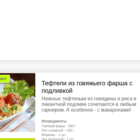
цепт
Тефтели из говяжьего фарша с
подливкой
Нежные тефтельки из говядины и риса в
пикантной подливе сочетаются в любым
гарниром. А особенно - с макаронами!
Ингредиенты
Говяжий фарш - 350 г
Рис отварной - 100 г
Морковь - 1 шт.
Лук репчатый - 1 шт.