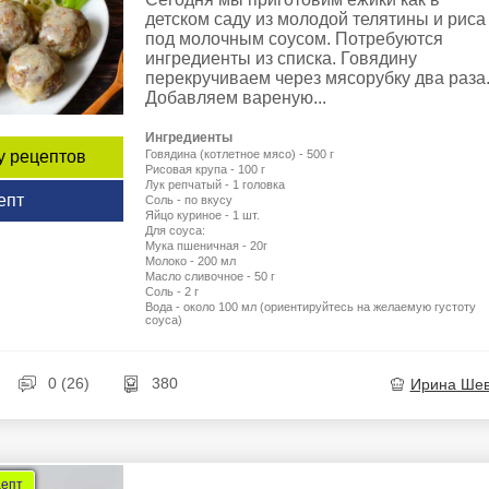
детском саду из молодой телятины и риса
под молочным соусом. Потребуются
ингредиенты из списка. Говядину
перекручиваем через мясорубку два раза
Добавляем вареную...
Ингредиенты
Говядина (котлетное мясо) - 500 г
у рецептов
Рисовая крупа - 100 г
Лук репчатый - 1 головка
епт
Соль - по вкусу
Яйцо куриное - 1 шт.
Для соуса:
Мука пшеничная - 20г
Молоко - 200 мл
Масло сливочное - 50 г
Соль - 2 г
Вода - около 100 мл (ориентируйтесь на желаемую густоту
соуса)
0 (26)
380
Ирина Ше
цепт