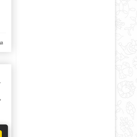
да
-
ь