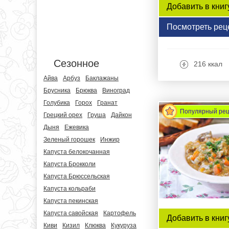
Добавить в книг
Посмотреть рец
Сезонное
216 ккал
Айва
Арбуз
Баклажаны
Брусника
Брюква
Виноград
Голубика
Горох
Гранат
Популярный ре
Грецкий орех
Груша
Дайкон
Дыня
Ежевика
Зеленый горошек
Инжир
Капуста белокочанная
Капуста Брокколи
Капуста Брюссельская
Капуста кольраби
Капуста пекинская
Капуста савойская
Картофель
Добавить в книг
Киви
Кизил
Клюква
Кукуруза