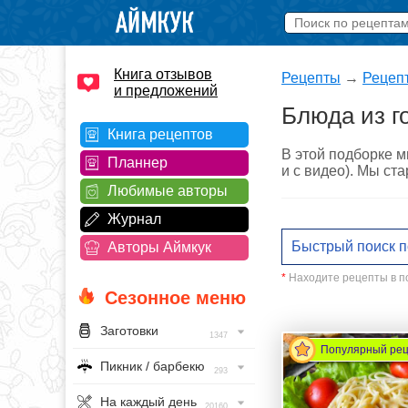
Книга отзывов
Рецепты
→
Рецеп
и предложений
Блюда из г
Книга рецептов
В этой подборке м
Планнер
и с видео). Мы ст
Любимые авторы
Журнал
Авторы Аймкук
*
Находите рецепты в по
Сезонное меню
Заготовки
1347
Популярный ре
Пикник / барбекю
293
На каждый день
20160