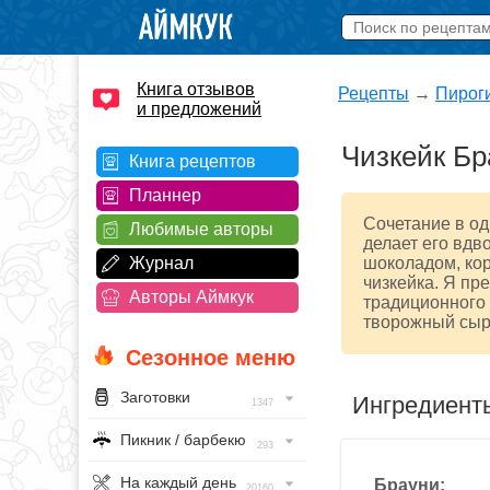
Книга отзывов
Рецепты
→
Пирог
и предложений
Чизкейк Бр
Книга рецептов
Планнер
Сочетание в о
Любимые авторы
делает его вдв
Журнал
шоколадом, ко
чизкейка. Я пр
Авторы Аймкук
традиционного 
творожный сыр,
Сезонное меню
Заготовки
Ингредиент
1347
Пикник / барбекю
293
На каждый день
Брауни:
20160