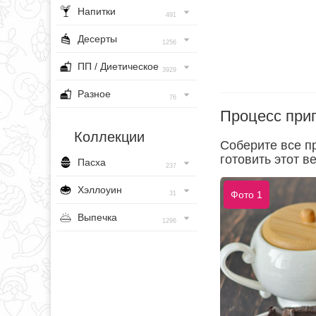
Напитки
491
Десерты
1256
ПП / Диетическое
3929
Разное
76
Процесс при
Коллекции
Соберите все п
готовить этот в
Пасха
237
Хэллоуин
Фото 1
31
Выпечка
1296