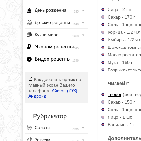
Яйца - 2 шт.
День рождения
385
Сахар - 170 г
Детские рецепты
Соль - 1 щепот
1548
Корица - 1/2 ч.л
Кухни мира
1968
Имбирь - 1/2 ч.л
Эконом рецепты
Шоколад тёмный
393
Масло раститель
Видео рецепты
1396
Мука - 160 г
Разрыхлитель те
Как добавить ярлык на
Чизкейк:
главный экран Вашего
телефона:
Айфон (iOS)
,
Творог
(или тво
Андроид
Сахар - 150 г
Соль - 1 щепот
Рубрикатор
Яйцо - 1 шт.
Ванилин - 1 г
Салаты
2955
Дополнитель
Закуски