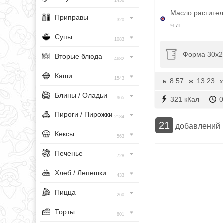
1456
Масло растител
Приправы
320
ч.л.
Супы
1083
Форма 30x2
Вторые блюда
4682
Каши
1543
8.57
13.23
Б:
Ж:
У
Блины / Оладьи
321 кКал
0
965
Пироги / Пирожки
2134
21
добавлений
Кексы
563
Печенье
728
Хлеб / Лепешки
433
Пицца
260
Торты
801