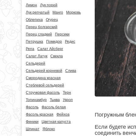
Лимон
Лук порей
Лук репчатый
Манго
Морковь
Облепиха
Огурец
Перец болгарский
Перец сладкий
Персики
Петрушка
Помидор
Редис
Репа
Салат Айсберг
Салат Латук
Свекла
Сельдерей
Сельдерей корневой
Слива
Смородина красная
Стеблевой сельдерей
Стручковая фасоль
Терн
Топинамбур
Тыква
Укроп
Фасоль
Фасоль белая
Погружным блен
Фасоль красная
Фейхоа
Финики
Цветная капуста
Если будете ис
Шпинат
Яблоко
соединить венч