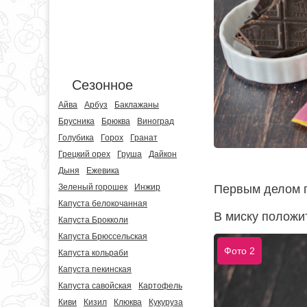
Сезонное
Айва
Арбуз
Баклажаны
Брусника
Брюква
Виноград
Голубика
Горох
Гранат
Грецкий орех
Груша
Дайкон
Дыня
Ежевика
Первым делом п
Зеленый горошек
Инжир
Капуста белокочанная
В миску положит
Капуста Брокколи
Капуста Брюссельская
Фото 2
Капуста кольраби
Капуста пекинская
Капуста савойская
Картофель
Киви
Кизил
Клюква
Кукуруза