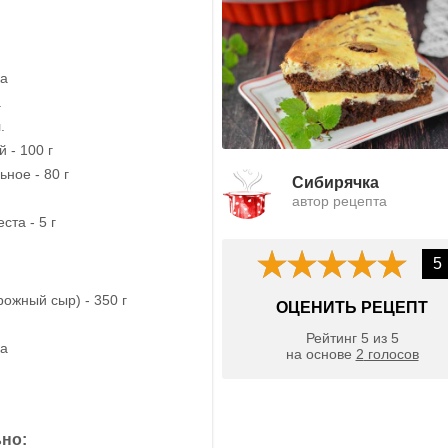
ка
.
.
 - 100 г
ное - 80 г
Сибирячка
автор рецепта
ста - 5 г
5
рожный сыр) - 350 г
ОЦЕНИТЬ РЕЦЕПТ
Рейтинг
5
из
5
ка
на основе
2
голосов
но: