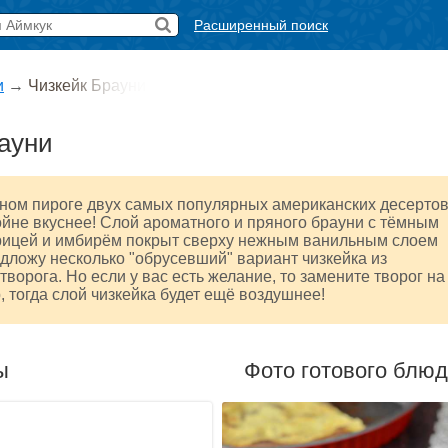
Расширенный поиск
и
→
Чизкейк Брауни
ауни
дном пироге двух самых популярных американских десерто
ойне вкуснее! Слой ароматного и пряного брауни с тёмным
рицей и имбирём покрыт сверху нежным ванильным слоем
едложу несколько "обрусевший" вариант чизкейка из
творога. Но если у вас есть желание, то замените творог на
 тогда слой чизкейка будет ещё воздушнее!
ы
Фото готового блю