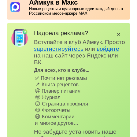
Аймкук в Макс
Новые рецепты и кулинарные идеи каждый день в
Российском мессенджере MAX
Надоела реклама?
✕
Вступайте в клуб Аймкук. Просто
зарегистируйтесь
или
войдите
на наш сайт через Яндекс или
ВК.
Для всех, кто в клубе...
✅ Почти нет рекламы
📌 Книга рецептов
🤩 Планер питания
🤓 Журнал
😗 Страница профиля
😋 Фотоотчеты
😃 Комментарии
и многое другое…
Не забудьте установить наше