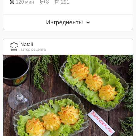
120 мин
8
291
Ингредиенты
Natali
автор рецепта