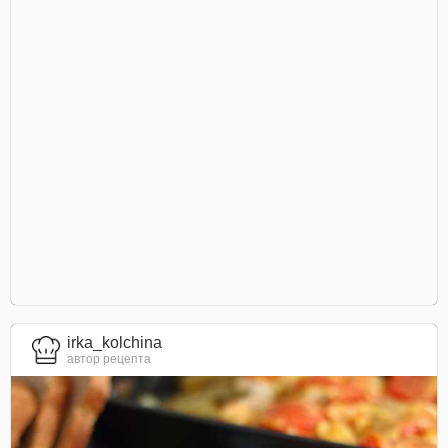
irka_kolchina
автор рецепта