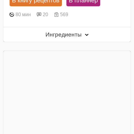
В книгу рецептов
В планнер
80 мин
20
569
Ингредиенты