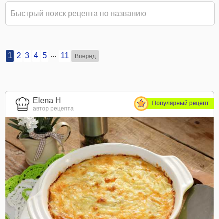
...
1
2
3
4
5
11
Вперед
Elena H
Популярный рецепт
автор рецепта