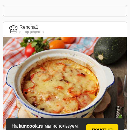
Rencha1
автор рецепта
На
iamcook.ru
мы используем