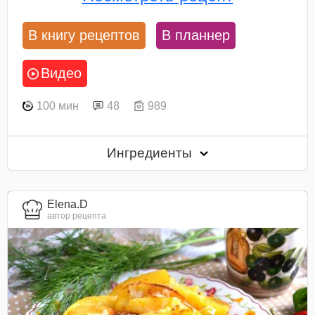
В книгу рецептов
В планнер
Видео
100 мин
48
989
Ингредиенты
Elena.D
автор рецепта