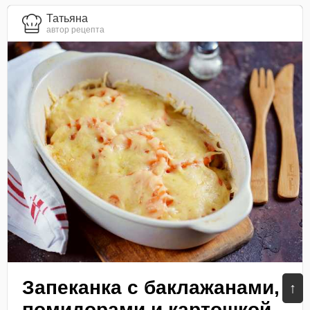
Татьяна
автор рецепта
Запеканка с баклажанами,
↑
помидорами и картошкой