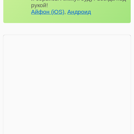
рукой!
Айфон (iOS)
,
Андроид