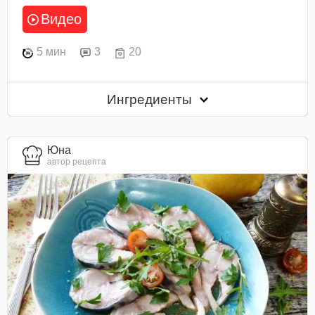
Видео
5 мин
3
20
Ингредиенты
Юна
автор рецепта