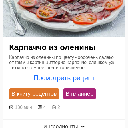
Карпаччо из оленины
Карпаччо из оленины по цвету - оооочень далеко
от гаммы картин Витторио Карпаччо, слишком уж
это мясо темное, почти коричневое....
Посмотреть рецепт
В книгу рецептов
В планнер
130 мин
4
2
Ингредиенты