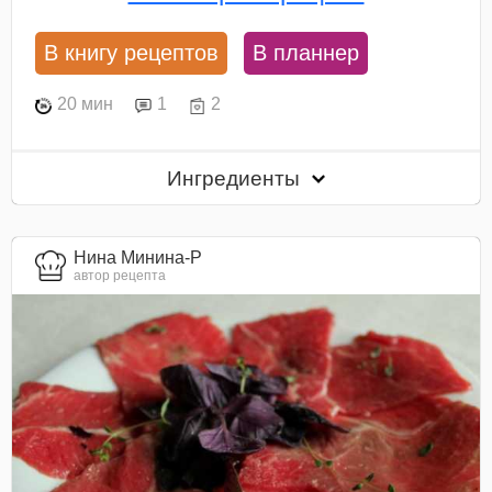
В книгу рецептов
В планнер
20 мин
1
2
Ингредиенты
Нина Минина-Р
автор рецепта