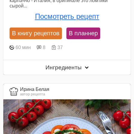
карпаччо - Италия, в оригинале это ломтики
сырой...
Посмотреть рецепт
В книгу рецептов
В планнер
60 мин
8
37
Ингредиенты
Ирина Белая
автор рецепта