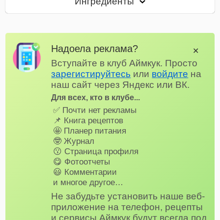
Ингредиенты
Надоела реклама?
✕
Вступайте в клуб Аймкук. Просто
зарегистируйтесь
или
войдите
на
наш сайт через Яндекс или ВК.
Для всех, кто в клубе...
✅ Почти нет рекламы
📌 Книга рецептов
🤩 Планер питания
🤓 Журнал
😗 Страница профиля
😋 Фотоотчеты
😃 Комментарии
и многое другое…
Не забудьте установить наше веб-
приложение на телефон, рецепты
и сервисы Аймкук будут всегда под