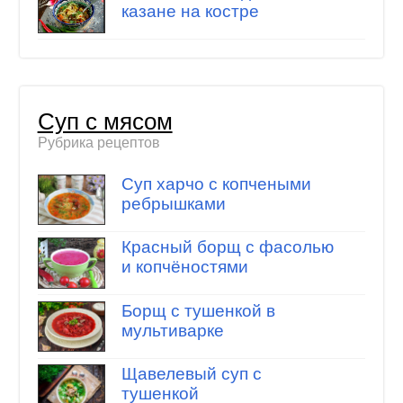
казане на костре
Суп с мясом
Рубрика рецептов
Суп харчо с копчеными
ребрышками
Красный борщ с фасолью
и копчёностями
Борщ с тушенкой в
мультиварке
Щавелевый суп с
тушенкой