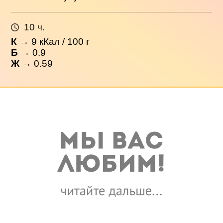
10 ч.
К
→
9
кКал / 100 г
Б
→ 0.9
Ж
→ 0.59