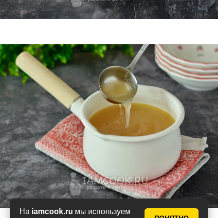
На
iamcook.ru
мы используем