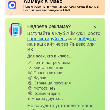
Аймкук в Макс
Новые рецепты и кулинарные идеи каждый день в
Российском мессенджере MAX
Надоела реклама?
✕
Вступайте в клуб Аймкук. Просто
зарегистируйтесь
или
войдите
на наш сайт через Яндекс или
ВК.
Для всех, кто в клубе...
✅ Почти нет рекламы
📌 Книга рецептов
🤩 Планер питания
🤓 Журнал
😗 Страница профиля
😋 Фотоотчеты
😃 Комментарии
и многое другое…
Не забудьте установить наше