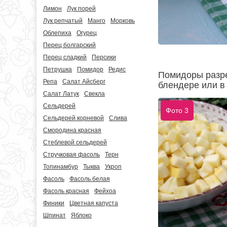
Лимон
Лук порей
Лук репчатый
Манго
Морковь
Облепиха
Огурец
Перец болгарский
Перец сладкий
Персики
Петрушка
Помидор
Редис
Помидоры разре
Репа
Салат Айсберг
блендере или в
Салат Латук
Свекла
Сельдерей
Фото 3
Сельдерей корневой
Слива
Смородина красная
Стеблевой сельдерей
Стручковая фасоль
Терн
Топинамбур
Тыква
Укроп
Фасоль
Фасоль белая
Фасоль красная
Фейхоа
Финики
Цветная капуста
Шпинат
Яблоко