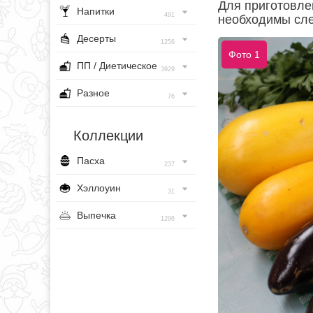
Для приготовле
Напитки
491
необходимы сл
Десерты
1256
Фото 1
ПП / Диетическое
3929
Разное
76
Коллекции
Пасха
237
Хэллоуин
31
Выпечка
1296