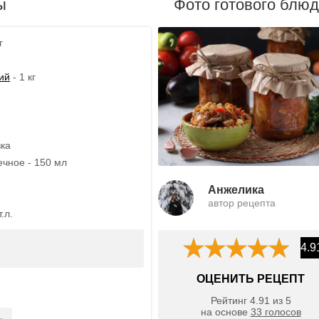
ы
Фото готового блю
г
ий
- 1 кг
вка
чное - 150 мл
Анжелика
автор рецепта
.л.
4.9
ОЦЕНИТЬ РЕЦЕПТ
Рейтинг
4.91
из
5
на основе
33
голосов