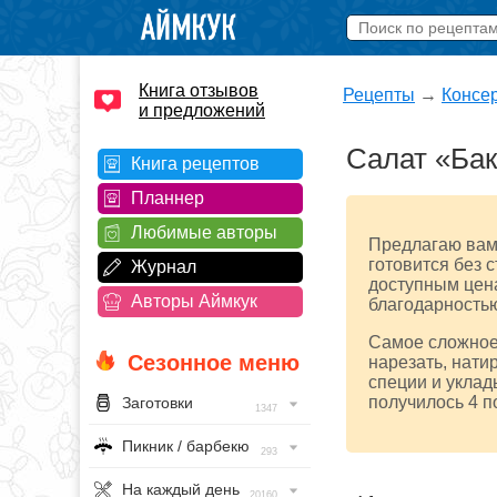
Книга отзывов
Рецепты
→
Консе
и предложений
Салат «Бак
Книга рецептов
Планнер
Любимые авторы
Предлагаю вам 
готовится без с
Журнал
доступным цена
Авторы Аймкук
благодарностью
Самое сложное 
Сезонное меню
нарезать, нати
специи и уклад
получилось 4 п
Заготовки
1347
Пикник / барбекю
293
На каждый день
20160