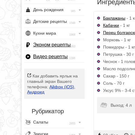
Ингредиент
День рождения
385
Баклажаны
- 1 к
Детские рецепты
1548
Кабачки
- 1 кг
Перец болгарск
Кухни мира
1968
Морковь - 1 кг
Эконом рецепты
Помидоры - 1 кг
393
Петрушка - 30 г
Видео рецепты
1396
Чеснок - 1 голо
Масло подсолне
Сахар - 150 г
Как добавить ярлык на
главный экран Вашего
Соль - 70 г
телефона:
Айфон (iOS)
,
Уксус 9% - 3-4 ст
Андроид
Выход: 4 л
Рубрикатор
Салаты
2955
Закуски