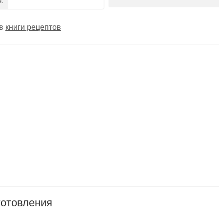
ч.
 в
книги рецептов
готовления