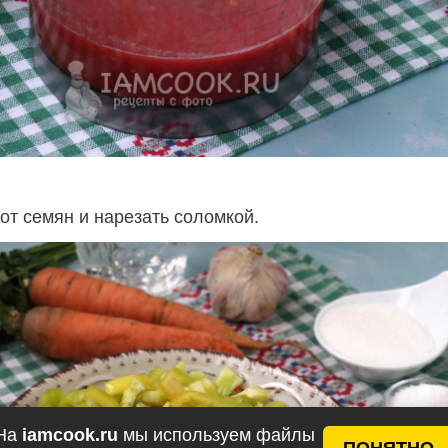
от семян и нарезать соломкой.
На
iamcook.ru
мы используем файлы
ПОНЯТНО