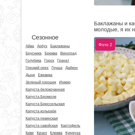
Баклажаны и ка
молодые, я их 
Сезонное
Фото 2
Айва
Арбуз
Баклажаны
Брусника
Брюква
Виноград
Голубика
Горох
Гранат
Грецкий орех
Груша
Дайкон
Дыня
Ежевика
Зеленый горошек
Инжир
Капуста белокочанная
Капуста Брокколи
Капуста Брюссельская
Капуста кольраби
Капуста пекинская
Капуста савойская
Картофель
Киви
Кизил
Клюква
Кукуруза