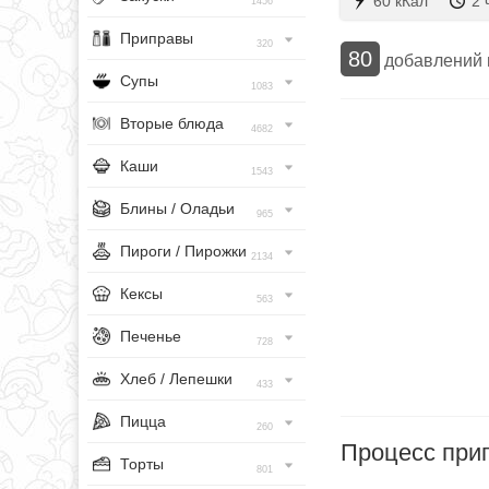
60 кКал
2 
1456
Приправы
320
80
добавлений
Супы
1083
Вторые блюда
4682
Каши
1543
Блины / Оладьи
965
Пироги / Пирожки
2134
Кексы
563
Печенье
728
Хлеб / Лепешки
433
Пицца
260
Процесс при
Торты
801