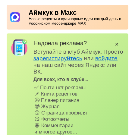
Аймкук в Макс
Новые рецепты и кулинарные идеи каждый день в
Российском мессенджере MAX
Надоела реклама?
✕
Вступайте в клуб Аймкук. Просто
зарегистируйтесь
или
войдите
на наш сайт через Яндекс или
ВК.
Для всех, кто в клубе...
✅ Почти нет рекламы
📌 Книга рецептов
🤩 Планер питания
🤓 Журнал
😗 Страница профиля
😋 Фотоотчеты
😃 Комментарии
и многое другое…