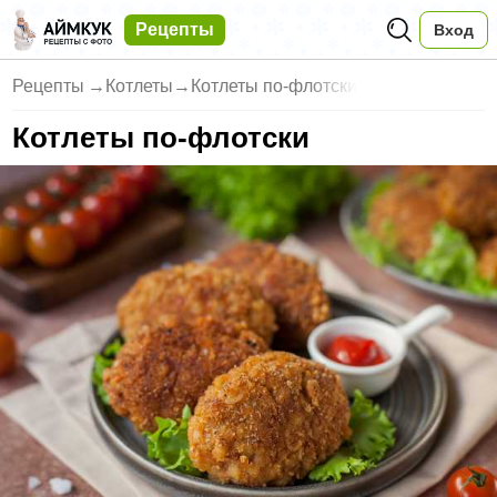
Рецепты
Вход
Рецепты
→
Котлеты
→
Котлеты по-флотски
Котлеты по-флотски