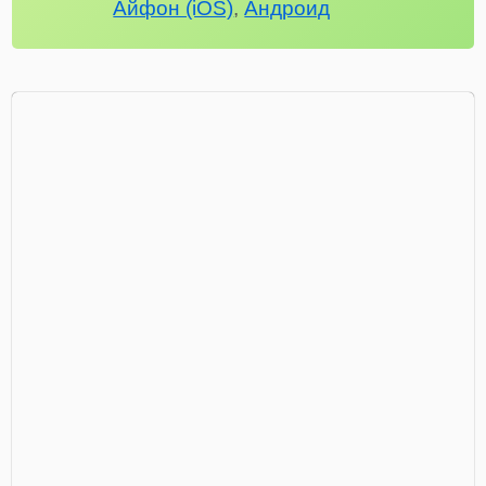
Айфон (iOS)
,
Андроид