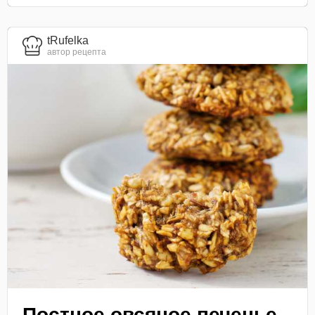
tRufelka
автор рецепта
Постное овсяное печенье