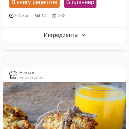
В книгу рецептов
В планнер
50 мин
10
288
Ингредиенты
ElenaV
автор рецепта