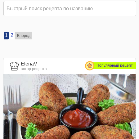
1
2
Вперед
ElenaV
Популярный рецепт
автор рецепта