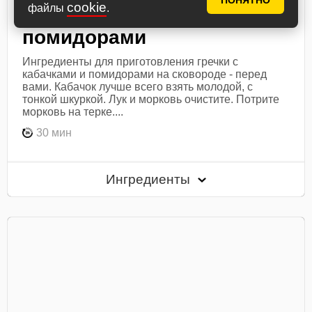
ПОНЯТНО
cookie
файлы
.
Гречка с кабачками и
помидорами
Ингредиенты для приготовления гречки с
кабачками и помидорами на сковороде - перед
вами. Кабачок лучше всего взять молодой, с
тонкой шкуркой. Лук и морковь очистите. Потрите
морковь на терке....
30 мин
Ингредиенты