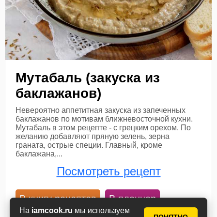
Мутабаль (закуска из
баклажанов)
Невероятно аппетитная закуска из запеченных
баклажанов по мотивам ближневосточной кухни.
Мутабаль в этом рецепте - с грецким орехом. По
желанию добавляют пряную зелень, зерна
граната, острые специи. Главный, кроме
баклажана,...
Посмотреть рецепт
В книгу рецептов
В планнер
На
iamcook.ru
мы используем