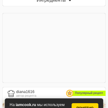
Ингредиенты
diana1616
Популярный рецепт
автор рецепта
На
iamcook.ru
мы используем