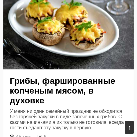
Грибы, фаршированные
копченым мясом, в
духовке
У меня ни один семейный праздник не обходится
без горячей закуски в виде запеченных грибов. С
какими начинками я их только не готовила, всегда
↑
гости съедают эту закуску в первую...
45 мин
6