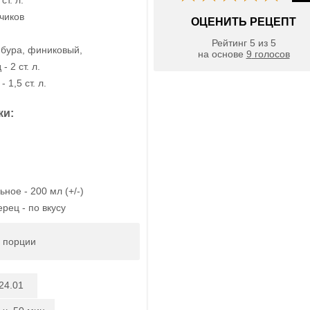
бчиков
ОЦЕНИТЬ РЕЦЕПТ
Рейтинг
5
из
5
бура, финиковый,
на основе
9
голосов
- 2 ст. л.
 1,5 ст. л.
ки:
ное - 200 мл (+/-)
рец - по вкусу
4 порции
24.01