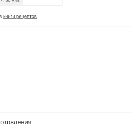
 ч. 50 мин.
 в
книги рецептов
готовления