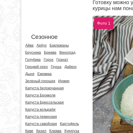
Готовку можно 
курицы нам пон
Фото 1
Сезонное
Айва
Арбуз
Баклажаны
Брусника
Брюква
Виноград
Голубика
Горох
Гранат
Грецкий орех
Груша
Дайкон
Дыня
Ежевика
Зеленый горошек
Инжир
Капуста белокочанная
Капуста Брокколи
Капуста Брюссельская
Капуста кольраби
Капуста пекинская
Капуста савойская
Картофель
Киви
Кизил
Клюква
Кукуруза