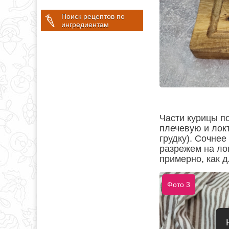
Поиск рецептов по
ингредиентам
Части курицы п
плечевую и локт
грудку). Сочнее
разрежем на лом
примерно, как д
Фото 3