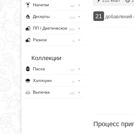
212 кКал
1
Напитки
491
21
добавлений
Десерты
1256
ПП / Диетическое
3929
Разное
76
Коллекции
Пасха
237
Хэллоуин
31
Выпечка
1296
Процесс при