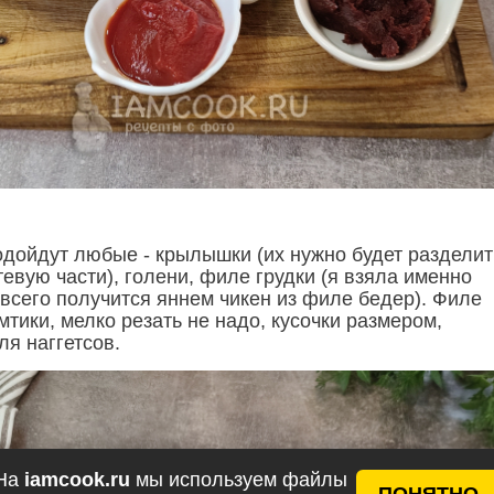
одойдут любые - крылышки (их нужно будет разделит
евую части), голени, филе грудки (я взяла именно
 всего получится яннем чикен из филе бедер). Филе
тики, мелко резать не надо, кусочки размером,
ля наггетсов.
На
iamcook.ru
мы используем файлы
ПОНЯТНО