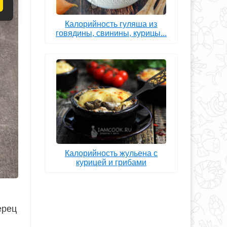
Калорийность гуляша из
говядины, свинины, курицы...
Калорийность жульена с
курицей и грибами
ерец