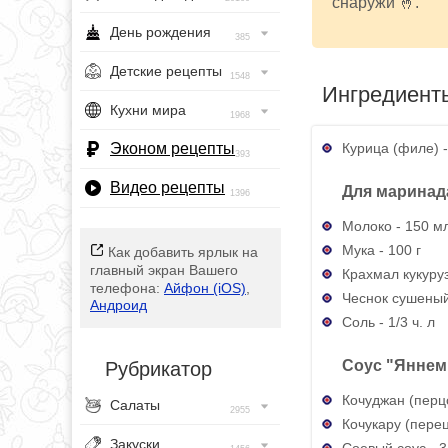
снаружи 🤞.
День рождения
385
Детские рецепты
1548
Ингредиент
Кухни мира
1968
Курица (филе) -
Эконом рецепты
393
Видео рецепты
Для маринад
1396
Молоко - 150 м
Мука - 100 г
Как добавить ярлык на
главный экран Вашего
Крахмал кукурузн
телефона:
Айфон (iOS)
,
Чеснок сушеный 
Андроид
Соль - 1/3 ч. л
Соус "Яннем
Рубрикатор
Кочуджан (перцов
Салаты
2955
Кочукару (перец 
Закуски
Соевый соус - 3 