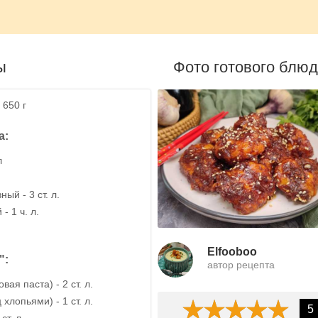
ы
Фото готового блю
 650 г
а:
л
ый - 3 ст. л.
- 1 ч. л.
Elfooboo
":
автор рецепта
ая паста) - 2 ст. л.
хлопьями) - 1 ст. л.
5
ст. л.