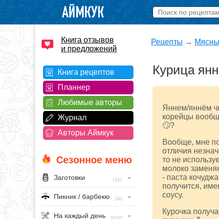
Книга отзывов
Рецепты
→
Мясны
и предложений
Курица янн
Книга рецептов
Планнер
Любимые авторы
Яннем/яннём чи
корейцы вообще
Журнал
🙄?
Авторы Аймкук
Вообще, мне п
отличия незнач
Сезонное меню
то не использу
молоко заменяю
- паста кочуджа
Заготовки
1347
получится, име
соусу.
Пикник / барбекю
293
Курочка получа
На каждый день
20160