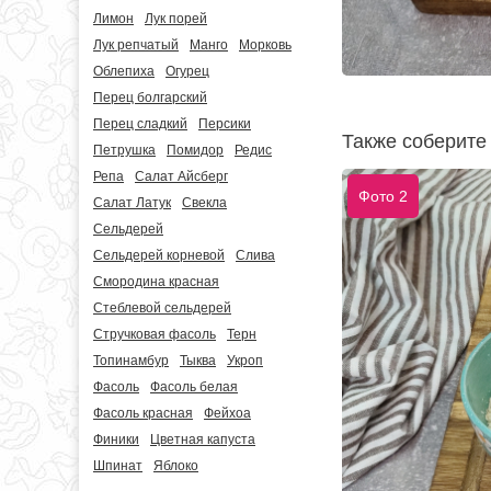
Лимон
Лук порей
Лук репчатый
Манго
Морковь
Облепиха
Огурец
Перец болгарский
Перец сладкий
Персики
Также соберите
Петрушка
Помидор
Редис
Репа
Салат Айсберг
Фото 2
Салат Латук
Свекла
Сельдерей
Сельдерей корневой
Слива
Смородина красная
Стеблевой сельдерей
Стручковая фасоль
Терн
Топинамбур
Тыква
Укроп
Фасоль
Фасоль белая
Фасоль красная
Фейхоа
Финики
Цветная капуста
Шпинат
Яблоко