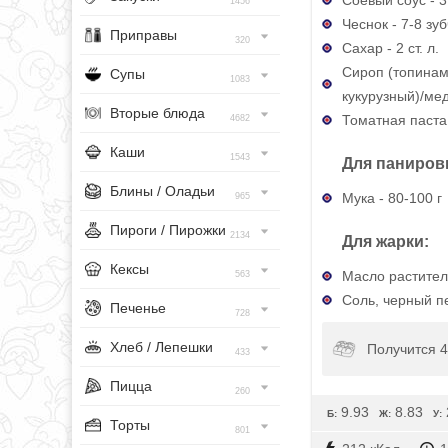
1456
Чеснок - 7-8 зу
Приправы
320
Сахар - 2 ст. л.
Сироп (топинам
Супы
1083
кукурузный)/мед 
Вторые блюда
Томатная паста -
4682
Каши
1543
Для паниров
Блины / Оладьи
Мука - 80-100 г
965
Пироги / Пирожки
2134
Для жарки:
Кексы
Масло раститель
563
Соль, черный пе
Печенье
728
Хлеб / Лепешки
Получится 
433
Пицца
260
9.93
8.83
Б:
Ж:
У:
Торты
801