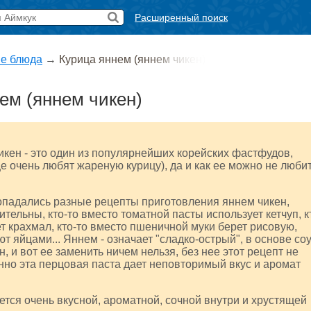
Расширенный поиск
е блюда
→
Курица яннем (яннем чикен)
ем (яннем чикен)
кен - это один из популярнейших корейских фастфудов,
 очень любят жареную курицу), да и как ее можно не люби
опадались разные рецепты приготовления яннем чикен,
ительны, кто-то вместо томатной пасты использует кетчуп, к
ет крахмал, кто-то вместо пшеничной муки берет рисовую,
т яйцами... Яннем - означает "сладко-острый", в основе со
н, и вот ее заменить ничем нельзя, без нее этот рецепт не
нно эта перцовая паста дает неповторимый вкус и аромат
ется очень вкусной, ароматной, сочной внутри и хрустящей