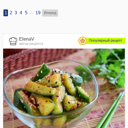
...
1
2
3
4
5
19
Вперед
ElenaV
Популярный рецепт
автор рецепта