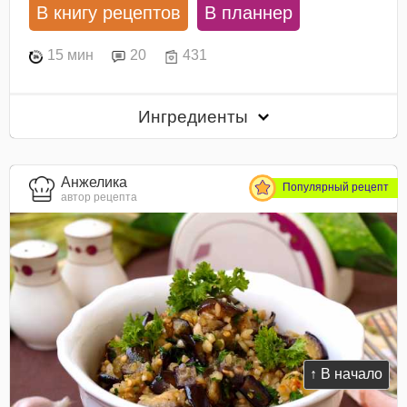
В книгу рецептов
В планнер
15 мин
20
431
Ингредиенты
Анжелика
Популярный рецепт
автор рецепта
↑ В начало