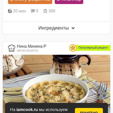
20 мин
8
368
Ингредиенты
Нина Минина-Р
Популярный рецепт
автор рецепта
На
iamcook.ru
мы используем