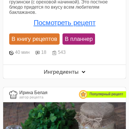
грузински (с ореховой начинкой). Это постное
блюдо придется по вкусу всем любителям
баклажанов.
Посмотреть рецепт
В книгу рецептов
В планнер
40 мин
18
543
Ингредиенты
Ирина Белая
Популярный рецепт
автор рецепта