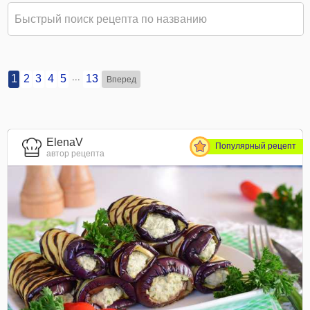
...
1
2
3
4
5
13
Вперед
ElenaV
Популярный рецепт
автор рецепта