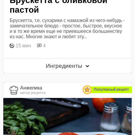
Брускетта с оливковой
пастой
Брускетта, т.е. сухарики с намазкой из чего-нибудь -
замечательное блюдо - простое, быстрое, вкусное
и в то же время еще не приевшееся большинству
из нас. Многие знают и любят эту...
15 мин
4
Ингредиенты
Анжелика
Популярный рецепт
автор рецепта