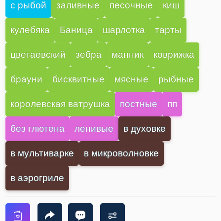
с рыбой
заливные
песочные
киш
кулебяка
Баница
шарлотка
тарты
цветаевский
зебра
манник
коврижка
брауни
бисквитные
мясные
рыбные
королевская ватрушка
постные
пп
без глютена
ленивые
в духовке
в мультиварке
в микроволновке
в аэрогриле