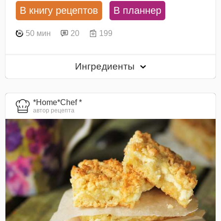
В книгу рецептов
В планнер
50 мин
20
199
Ингредиенты
*Home*Chef *
автор рецепта