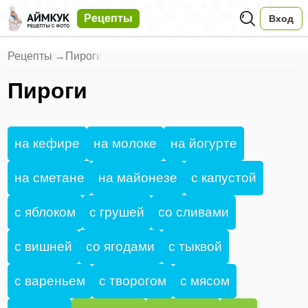
Рецепты
Вход
Рецепты
→
Пироги
Пироги
на кефире
на молоке
на йогурте
на сметане
на майонезе
с капустой
с яблоком
с грушей
со сливами
с вишней
со ягодами
с тыквой
с вареньем
с творогом
с мясом