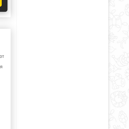
ka
ют
ся