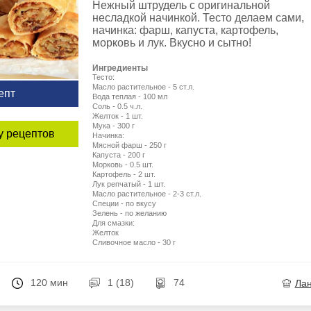
Нежный штрудель с оригинальной
несладкой начинкой. Тесто делаем сами,
начинка: фарш, капуста, картофель,
морковь и лук. Вкусно и сытно!
Ингредиенты
Тесто:
Масло растительное - 5 ст.л.
епт
Вода теплая - 100 мл
Соль - 0.5 ч.л.
Желток - 1 шт.
Мука - 300 г
у рецептов
Начинка:
Мясной фарш - 250 г
Капуста - 200 г
Морковь - 0.5 шт.
Картофель - 2 шт.
Лук репчатый - 1 шт.
Масло растительное - 2-3 ст.л.
Специи - по вкусу
Зелень - по желанию
Для смазки:
Желток
Сливочное масло - 30 г
120 мин
1 (18)
74
Ла