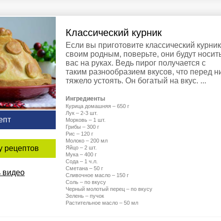
Классический курник
Если вы приготовите классический курник
своим родным, поверьте, они будут носит
вас на руках. Ведь пирог получается с
таким разнообразием вкусов, что перед н
тяжело устоять. Он богатый на вкус. ...
Ингредиенты
Курица домашняя – 650 г
Лук – 2-3 шт.
епт
Морковь – 1 шт.
Грибы – 300 г
Рис – 120 г
Молоко – 200 мл
у рецептов
Яйцо – 2 шт.
Мука – 400 г
Сода – 1 ч.л.
Сметана – 50 г
 видео
Сливочное масло – 150 г
Соль – по вкусу
Черный молотый перец – по вкусу
Зелень – пучок
Растительное масло – 50 мл