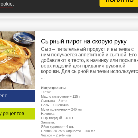
.
cookie
кал
60 мин
0 (2)
78
Veroni
Сырный пирог на скорую руку
Сыр – питательный продукт, и выпечка с
ним получается аппетитной и сытной. Его
добавляют в тесто, в начинку или посыпа
верх изделий для придания румяной
корочки. Для сырной выпечки использует
...
Ингредиенты
Тесто:
епт
Масло сливочное – 125 г
Сметана – 3 ст.л.
Соль – 1 щепотка
Мука пшеничная – 240 мл
у рецептов
Начинка:
Сыр твердый – 400 г
Заливка:
Яйцо куриное – 4 шт.
Сливки 20-25% жирности – 200 мл
Чеснок – 2 зубчика