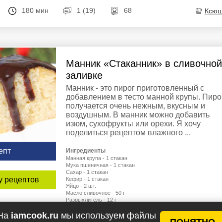
180 мин
1 (19)
68
Ксю
Манник «Стаканник» в сливочной
заливке
Манник - это пирог приготовленный с
добавлением в тесто манной крупы. Пиро
получается очень нежным, вкусным и
воздушным. В манник можно добавить
изюм, сухофрукты или орехи. Я хочу
поделиться рецептом влажного ...
епт
Ингредиенты
Манная крупа - 1 стакан
Мука пшеничная - 1 стакан
Сахар - 1 стакан
у рецептов
Кефир - 1 стакан
Яйцо - 2 шт.
Масло сливочное - 50 г
Разрыхлитель - 12 г
Сливки 10% - 200 мл (для заливки)
На
iamcook.ru
мы используем файлы
ПОНЯТНО