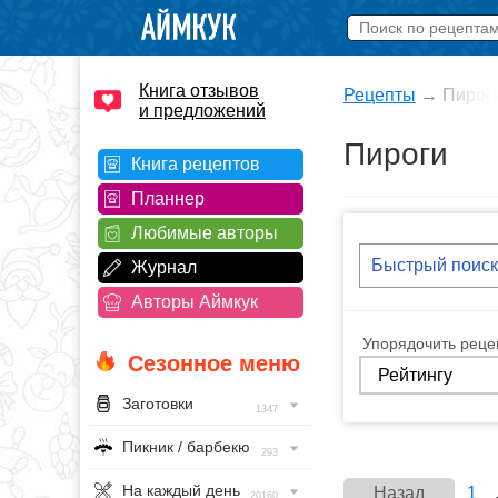
Книга отзывов
Рецепты
→
Пирог
и предложений
Пироги
Книга рецептов
Планнер
Любимые авторы
Журнал
Авторы Аймкук
Упорядочить рецеп
Сезонное меню
Заготовки
1347
Пикник / барбекю
293
На каждый день
Назад
1
20160