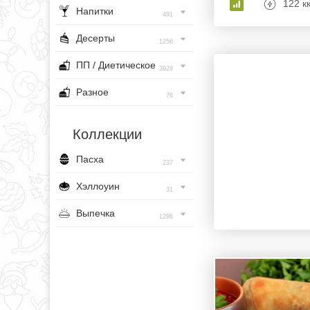
122 к
Напитки
491
Десерты
1256
ПП / Диетическое
3929
Разное
76
Коллекции
Пасха
237
Хэллоуин
31
Выпечка
1296