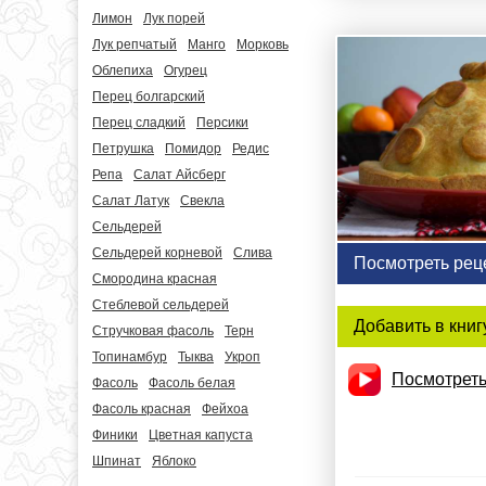
Лимон
Лук порей
Лук репчатый
Манго
Морковь
Облепиха
Огурец
Перец болгарский
Перец сладкий
Персики
Петрушка
Помидор
Редис
Репа
Салат Айсберг
Салат Латук
Свекла
Сельдерей
Сельдерей корневой
Слива
Посмотреть рец
Смородина красная
Стеблевой сельдерей
Добавить в книг
Стручковая фасоль
Терн
Топинамбур
Тыква
Укроп
Посмотреть
Фасоль
Фасоль белая
Фасоль красная
Фейхоа
Финики
Цветная капуста
Шпинат
Яблоко