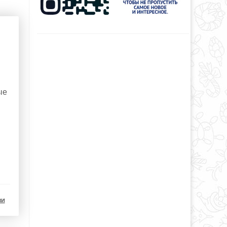
ые
ви