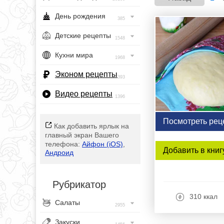
День рождения
385
Детские рецепты
1548
Кухни мира
1968
Эконом рецепты
393
Видео рецепты
1396
Посмотреть рец
Как добавить ярлык на
главный экран Вашего
телефона:
Айфон (iOS)
,
Добавить в книг
Андроид
Рубрикатор
310 ккал
Салаты
2955
Закуски