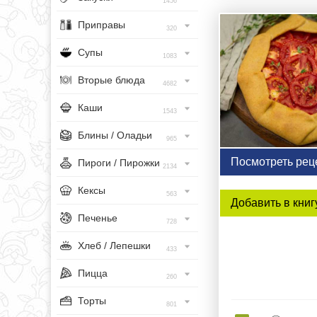
1456
Приправы
320
Супы
1083
Вторые блюда
4682
Каши
1543
Блины / Оладьи
965
Посмотреть рец
Пироги / Пирожки
2134
Кексы
563
Добавить в книг
Печенье
728
Хлеб / Лепешки
433
Пицца
260
Торты
801