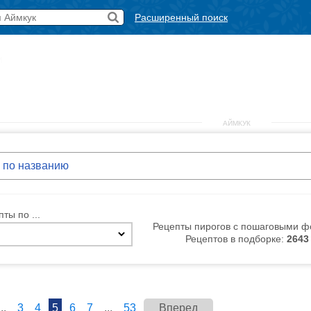
Расширенный поиск
и
АЙМКУК
ты по ...
Рецепты пирогов с пошаговыми ф
Рецептов в подборке:
2643
...
3
4
5
6
7
...
53
Вперед