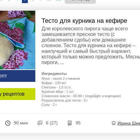
Тесто для курника на кефире
Для королевского пирога чаще всего
замешивается пресное тесто (с
добавлением сдобы) или домашнее
слоеное. Тесто для курника на кефире –
наилучший и самый быстрый вариант,
который только можно предложить. Мясн
пироги, ...
Ингредиенты
епт
Мука - около 2 стаканов
Кефир - 130 мл
Сметана - 1,5 ст.л.
Куриное яйцо - 1 шт.
у рецептов
Сливочное масло - 65-80 г (подойдёт и маргарин)
Разрыхлитель для теста - 3 г
Соль - 2 г
90 мин
6 (27)
95
Ирина Ше