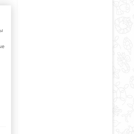
ты
ые