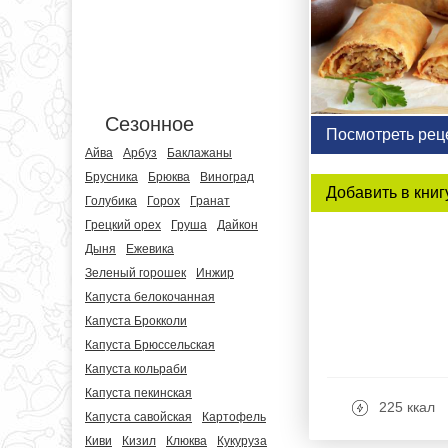
Сезонное
Посмотреть рец
Айва
Арбуз
Баклажаны
Брусника
Брюква
Виноград
Добавить в книг
Голубика
Горох
Гранат
Грецкий орех
Груша
Дайкон
Дыня
Ежевика
Зеленый горошек
Инжир
Капуста белокочанная
Капуста Брокколи
Капуста Брюссельская
Капуста кольраби
Капуста пекинская
225 ккал
Капуста савойская
Картофель
Киви
Кизил
Клюква
Кукуруза