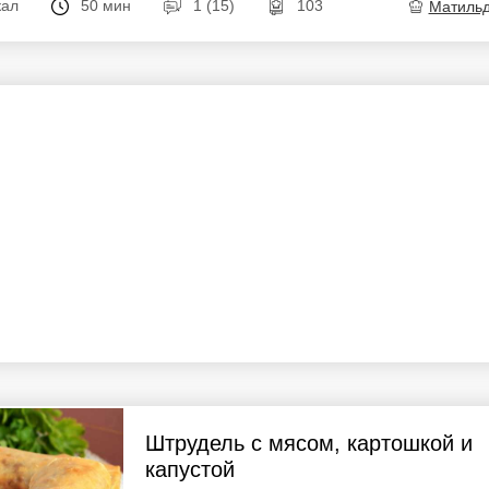
кал
50 мин
1 (15)
103
Матиль
Штрудель с мясом, картошкой и
капустой