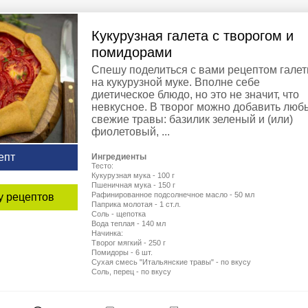
Кукурузная галета с творогом и
помидорами
Спешу поделиться с вами рецептом гале
на кукурузной муке. Вполне себе
диетическое блюдо, но это не значит, что
невкусное. В творог можно добавить люб
свежие травы: базилик зеленый и (или)
фиолетовый, ...
епт
Ингредиенты
Тесто:
Кукурузная мука - 100 г
Пшеничная мука - 150 г
Рафинированное подсолнечное масло - 50 мл
у рецептов
Паприка молотая - 1 ст.л.
Соль - щепотка
Вода теплая - 140 мл
Начинка:
Творог мягкий - 250 г
Помидоры - 6 шт.
Сухая смесь "Итальянские травы" - по вкусу
Соль, перец - по вкусу